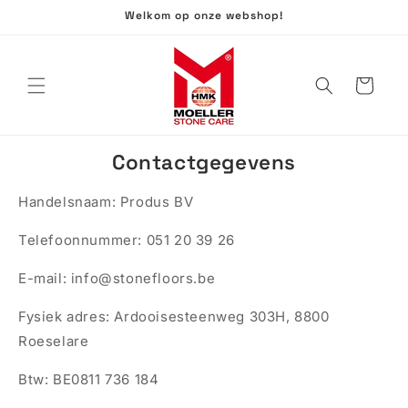
Meteen
Welkom op onze webshop!
naar de
content
Winkelwagen
Contactgegevens
Handelsnaam: Produs BV
Telefoonnummer:
051 20 39 26
E-mail:
info@stonefloors.be
Fysiek adres:
Ardooisesteenweg 303H, 8800
Roeselare
Btw: BE0811 736 184